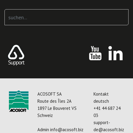
Suchen
...
ACOSOFT SA
Kontakt
Route des Îles 2A
deutsch
1897 Le Bouveret VS
+41 44 687 24
Schweiz
03
support-
Admin
info@acosoft.biz
de@acosoft.biz