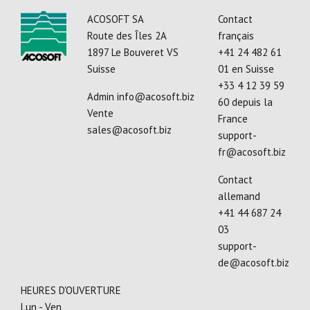
ACOSOFT SA
Contact
Route des Îles 2A
français
1897 Le Bouveret VS
+41 24 482 61
Suisse
01
en Suisse
+33 4 12 39 59
Admin
info@acosoft.biz
60
depuis la
Vente
France
sales@acosoft.biz
support-
fr@acosoft.biz
Contact
allemand
+41 44 687 24
03
support-
de@acosoft.biz
HEURES D'OUVERTURE
Lun - Ven